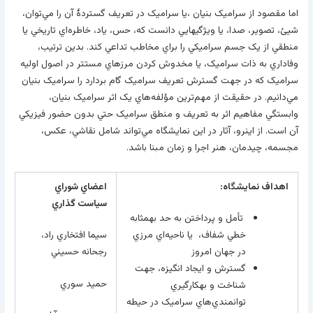
اما مقصود از سراميک بنيان ،يا سراميک در تعريف گستردۀ آن را مي‌توان،
شيئ، تصوير، صدا، يا ويژگي­هايي دانست که، حس، ياد، خاطره‌اي تاريخي يا
منطقي از يک جسم سراميکي را براي مخاطب تداعي کند. بدين ترتيب،
وفاداري به ذات سراميک، يا مخدوش کردن مرزهاي مستتر در اصول اوليه
سراميک که در جهت گسترش تعريف سراميک گام بردارد را سراميک بنيان
مي‌دانيم. در حقيقت از مهم‌ترين مؤلفه‌هاي يک اثر سراميک بنيان،
وابستگي مفاهيم اثر به تعريف و منطق سراميک حتي بدون حضور فيزيکي
آن است. از اين­رو، آثار در اين نمايشگاه مي‌تواند شامل نقاشي، عکس،
مجسمه، چيدمان، هنر اجرا و زمان مبنا باشد.
اهداف نمايشگاه
:
اعضاي شوراي
سياست گذاري
تأمل و پرداختن به حد به­مثابه
خطي شفاف، يا ناحيه‌اي مرزي
سيما افتخاري راد،
در جهان امروز
رجحانه حسيني
گسترش و ايجاد انگيزه، جهت
حميد سوري
شناخت و به­کارگيري
توانمندي‌هاي سراميک در حيطه