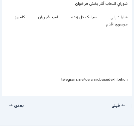
شوراي انتخاب آثار بخش فراخوان
هليا دارابي سيامک دل زنده اميد قجريان کامبيز
موسوي اقدم
telegram.me/ceramicbasedexhibition
قبلی
بعدی