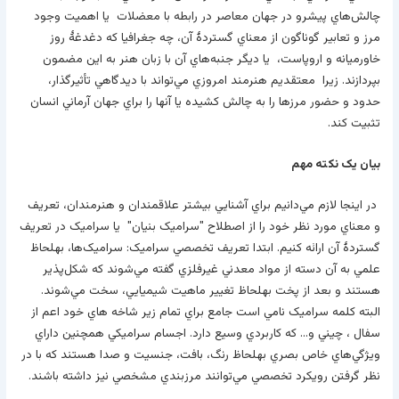
چالش‌هاي پيش­رو در جهان معاصر در رابطه با معضلات يا اهميت وجود
مرز و تعابير گوناگون از معناي گستردۀ آن، چه جغرافيا که دغدغۀ روز
خاورميانه و اروپاست، يا ديگر جنبه‌هاي آن با زبان هنر به اين مضمون
بپردازند. زيرا معتقديم هنرمند امروزي مي‌تواند با ديدگاهي تأثيرگذار،
حدود و حضور مرزها را به چالش کشيده يا آنها را براي جهان آرماني انسان
تثبيت کند.
بيان يک نکته مهم
در اينجا لازم مي‌دانيم براي آشنايي بيشتر علاقمندان و هنرمندان، تعريف
و معناي مورد نظر خود را از اصطلاح "سراميک بنيان" يا سراميک در تعريف
گستردۀ آن ارائه کنيم. ابتدا تعريف تخصصي سراميک: سراميک‌ها، به­لحاظ
علمي به آن دسته از مواد معدني غيرفلزي گفته مي‌شوند که شکل‌پذير
هستند و بعد از پخت به­لحاظ تغيير ماهيت شيميايي، سخت مي‌شوند.
البته کلمه سراميک نامي است جامع براي تمام زير شاخه هاي خود اعم از
سفال ، چيني و… که کاربردي وسيع دارد. اجسام سراميکي همچنين داراي
ويژگي‌هاي خاص بصري به­لحاظ رنگ، بافت، جنسيت و صدا هستند که با در
نظر گرفتن رويکرد تخصصي مي‌توانند مرزبندي مشخصي نيز داشته باشند.