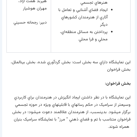
هيربد همت آزاد،
هنرهاي تجسمي
مهران هوشيار
ايجاد فضاي آشنايي و تعامل با
آثاري از هنرمندان کشورهاي
دبير: رجحانه حسيني
ديگر
پرداختن به مسائل منطقه‌اي،
محلي و فرا محلي
اين نمايشگاه داراي سه بخش است: بخش گردآوري شده، بخش بين­الملل،
بخش فراخوان
بخش فراخوان
:
اين نمايشگاه با در نظر داشتن ايجاد انگيزش در هنرمندان براي کاربردي
وسيع­تر از سراميک در حکم رسانه­اي با قابليت­هاي ويژه در حوزه تجسمي
برگزار مي­شود. بدين­سبب، از هنرمندان علاقمند دعوت مي­شود؛ در بخش
فراخوان متناسب با تم و فضاي ذهني " مرز" با نمايشگاه سراميک بنيان
همراه شوند.