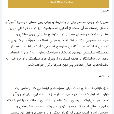
مـــرز
امروزه در جهان معاصر يکي از چالش‌هاي پيش روي انسان موضوع “مرز” و
مسائل وابسته به آن است. از آنجايي که سراميک نيز در محدوده‌اي ميان
هنر و صنعت در نوسان بوده و در بسترهاي متنوعي چون نقاشي و
مجسمه حضوري مؤثر داشته است و مرزي شفاف در حوزۀ هنر کاربردي و
تجسمي نداشته است، آکادمي هنرهاي تجسمي " آد " در نظر دارد بعد از
نمايشگاه شکستني دومين نمايشگاه سراميک بنيان را به " مرز " اختصاص
دهد. اين نمايشگاه با هدف استفاده از ويژگي‌هاي سراميک براي پرداختن به
دغدغه‌هاي جهان معاصر پيرامون مرزها برگزار خواهد شد.
بيــانيه
مرز، بازتاب فاصله‌اي است ميان سوژه‌ها، يا ابژه‌هايي که براساس يک
قرارداد استوار شده‌اند. در حقيقت، کار مرز فاصله‌گذاري ميان اين و آن
است. مرز مي‌تواند سرحدي از يک قلمرو يا نمادي از حاکميت را تعريف کند
و اين در حالي است که محدود کردن اين واژه به حدود جغرافيايي و
سياسي، امري است سهل که گوياي ديگر زوايا و معناي واقعي آن نيست.