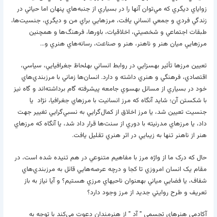
زواياي ديگري که مي‌توان آنها را در بسياري از جنبه‌هاي پنهان اما حياتي در
زندگي فردي و جمعي انساني يافت، مرز‌هايي براي من و ديگري، جنسيت‌ها،
طبقات اجتماعي و شخصيتي، اخلاقيات، باورها، فرهنگ‌ها و همچنين
مرزهايي ميان هنر و ناهنر، هنر و صناعت، رسانه‌هاي هنري و…
تعيين مرزها تأثير به­سزايي در روابط انساني به­لحاظ جغرافيايي، سياسي،
اقتصادي، فرهنگي و هنري داشته و دارد. انسان‌ها زماني با مرزبندي‌هاي
خود در بسياري از مسائل به­سوي جامعه پيشرفته گام برداشته‌اند و گاه نيز
با شکستن آن؛ شايد آنگاه که مرز انسانيت با مرزهاي جغرافيا، نژاد يا
جنسيت تعيين شد، يا مرز ‌اخلاق از کمال‌گرايي به نسبي‌گرايي تغيير جهت
داد، يا مرزهاي مدرنيته با دوري از سنت‌ها قرار داد شد، يا آنگاه که مرزهاي
هنر از ناهنر تنها به زيبايي در اثر هنري تقليل يافت.
حال که درک ما از واژه مرز با مفاهيم متنوعي در هم تنيده شده است، در
مقام يک انسان امروزي تا کجا و درچه عرصه‌هايي قائل به مرزبندي‌هاي
شفاف، يا فضايي مياني به­عنوان ناحيه­اي مرزي هستيم‌‌؟ و آيا نياز به باز
تعريف و طرح روايتي جديد از مرز وجود دارد؟
آکادمي هنرهاي تجسمي " آد " از هنرمندان دعوت مي‌کند با توجه به