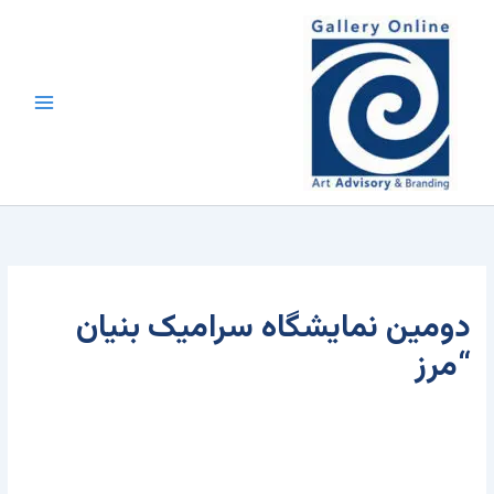
رش
محتوا
ه
حتوا
دومين نمايشگاه سراميک بنيان
“مرز