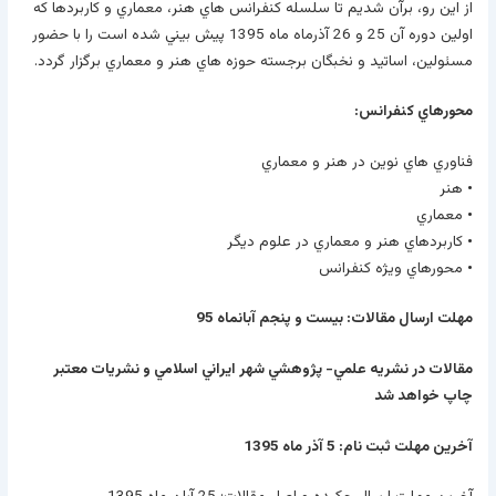
از اين­ رو، برآن شديم تا سلسله کنفرانس­ هاي هنر، معماري و کاربردها که
اولين دوره آن 25 و 26 آذرماه ماه 1395 پيش بيني شده است را با حضور
مسئولين، اساتيد و نخبگان برجسته حوزه­ هاي هنر و معماري برگزار گردد.
محورهاي کنفرانس:
فناوري هاي نوين در هنر و معماري
•
هنر
•
معماري
•
کاربردهاي هنر و معماري در علوم ديگر
•
محورهاي ويژه کنفرانس
مهلت ارسال مقالات: بيست و پنجم آبانماه
95
مقالات در نشريه علمي- پژوهشي شهر ايراني اسلامي و نشريات معتبر
چاپ خواهد شد
آخرين مهلت ثبت نام: 5 آذر ماه 1395