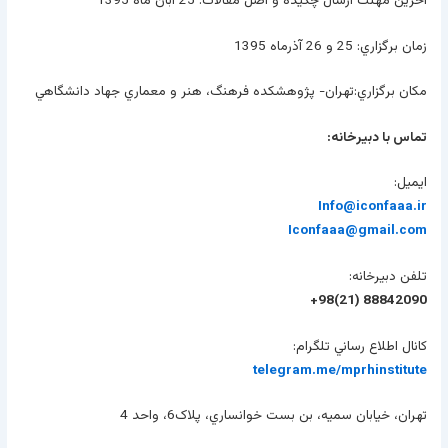
آخرين مهلت ارسال چکيده و اصل مقالات: 25 آبان ماه 1395
زمان برگزاري: 25 و 26 آذرماه 1395
مکان برگزاري:تهران- پژوهشکده فرهنگ، هنر و معماري جهاد دانشگاهي
تماس با دبيرخانه:
ايميل:
Info@iconfaaa.ir
Iconfaaa@gmail.com
تلفن دبيرخانه:
88842090 (21)98+
کانال اطلاع رساني تلگرام:
telegram.me/mprhinstitute
تهران، خيابان سميه، بن بست خوانساري، پلاک6، واحد 4