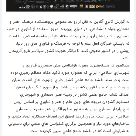
به گزارش گالري آنلاين به نقل از روابط عمومي پژوهشکده فرهنگ، هنر و
معماري جهاد دانشگاهي، در دنياي پيچيده امروز استفاده از فناوري در هنر،
معماري و کاربردهاي آن، از ضروريات اجتناب­‌ناپذير جامعه اسلامي ما است
که بايستي خبرگان اهل علم با توجه به فرهنگ و فناوري هاي روز دنيا،
روشي را در کشور معرفي کنند تا بيانگر هويت کشور سرتاسر غرورآفرينمان
باشد.
همانطور که مستحضريد مقوله بازشناسي هنر، معماري، فناوري و
شهرسازي اسلامي- ايراني که همواره مورد تأکيد مقام معظم رهبري بوده
است و در سند نقشه جامع علمي کشور داراي اولويت هاي الف در ميان
اولويت هاي علم و فناوري کشور مي باشد. و از سوي ديگر براي تحقق
اهداف نقشه جامع علمي کشور در زمينه هنر، معماري و شهرسازي
مستلزم گشودن دريچه هاي نوين علم و هنر و فناوري بر اساس ارزش
هاي پايدار معماري ايران به منظور تحقق الگوي هنر متعهد و معماري
اسلامي- ايراني است. بدون ترديد تحقق اين اهداف مستلزم ايجاد بنيان­ها و
ساختارهاي مورد نياز و همچنين برگزاري کنفرانس­ هاي علمي براي دستيابي
به شرايطي است که در نقشه جامع علمي تبيين گرديده است.