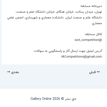
دبيرخانه مسابقه:
تهران، ميدان رسالت، خيابان هنگام، خيابان دانشگاه علم و صنعت،
دانشگاه علم و صنعت ايران، دانشکده معماري و شهرسازي، انجمن علمي
معماري
کانال مسابقه:
@iust_competition
آدرس ايميل جهت ارسال آثار و پاسخگويي به سوالات:
IACompetitions@gmail.com
قبلی
بعدی
حقِ نشر © 2026 Gallery Online