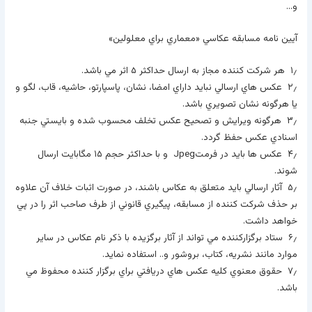
و…
آيين نامه مسابقه عکاسي «معماري براي معلولين»
۱٫ هر شرکت کننده مجاز به ارسال حداکثر ۵ اثر مي باشد.
۲٫ عکس هاي ارسالي نبايد داراي امضا، نشان، پاسپارتو، حاشيه، قاب، لگو و
يا هرگونه نشان تصويري باشد.
۳٫ هرگونه ويرايش و تصحيح عکس تخلف محسوب شده و بايستي جنبه
اسنادي عکس حفظ گردد.
۴٫ عکس ها بايد در فرمتJpeg و با حداکثر حجم ۱۵ مگابايت ارسال
شوند.
۵٫ آثار ارسالي بايد متعلق به عکاس باشند، در صورت اثبات خلاف آن علاوه
بر حذف شرکت کننده از مسابقه، پيگيري قانوني از طرف صاحب اثر را در پي
خواهد داشت.
۶٫ ستاد برگزارکننده مي تواند از آثار برگزيده با ذکر نام عکاس در ساير
موارد مانند نشريه، کتاب، بروشور و.. استفاده نمايد.
۷٫ حقوق معنوي کليه عکس هاي دريافتي براي برگزار کننده محفوظ مي
باشد.