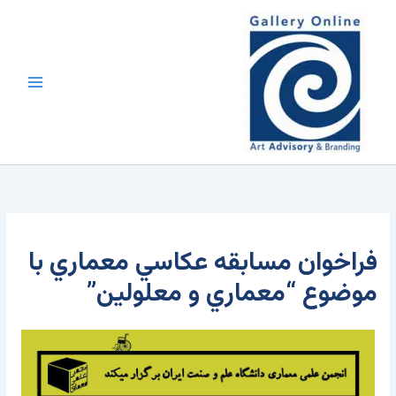
رش
محتوا
ه
حتوا
فراخوان مسابقه عکاسي معماري با
موضوع “معماري و معلولين”