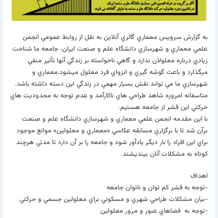
به گزارش سرويس معماري گالري آنلاين به نقل از روابط عمومي انجمن
علمي معماري و شهرسازي دانشگاه علم و صنعت ايران، جامعه ما شناخت
زيادي درباره معلولان ندارد و گاهي ناخواسته بر زندگي آنها تأثير منفي
ميگذارد و باعث گوشه گيري و انزواي فرد معلول ميشود.معماري و
شهرسازي ما مي تواند نقش بسيار مهمي در زندگي اين دسته داشته باشد.
متاسفانه امروزه شاهد طراحي هاي ناکارآمد و عدم توجه به محدوديت هاي
حرکتي اين قشر از جامعه هستيم.
با اين مقدمه انجمن علمي معماري و شهرسازي دانشگاه علم و صنعت
برآن شد تا با برگزاري مسابقه عکاسي «معماري و معلولين» موانع موجود
براي اين افراد را بار ديگر يادآور شود و جامعه را بر آن دارد تا مدتي هرچند
کوتاه به مشکلات آنان بينديشند.
اهداف
-توجه به قشر کم توان و ناتوان جامعه
-بيان مشکلات طراحي شهري و مسکوني براي معلولين جسمي و حرکتي
-توجه به فضاهاي عبور و مرور معلولين