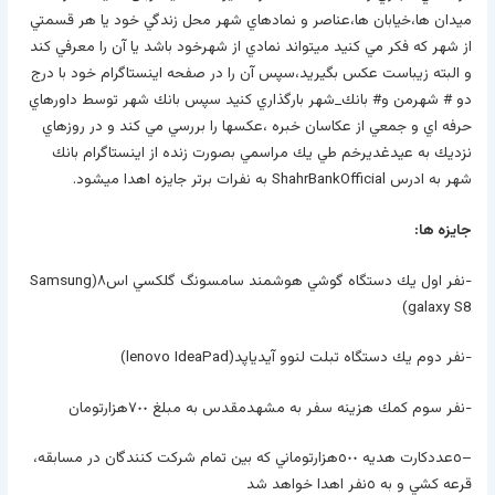
ميدان ها،خيابان ها،عناصر و نمادهاي شهر محل زندگي خود يا هر قسمتي
از شهر كه فكر مي كنيد ميتواند نمادي از شهرخود باشد يا آن را معرفي كند
و البته زيباست عكس بگيريد،سپس آن را در صفحه اينستاگرام خود با درج
دو # شهرمن و
#
بانك_شهر بارگذاري كنيد سپس بانك شهر توسط داورهاي
حرفه اي و جمعي از عكاسان خبره ،عكسها را بررسي مي كند و در روزهاي
نزديك به عيدغديرخم طي يك مراسمي بصورت زنده از اينستاگرام بانك
شهر به ادرس ShahrBankOfficial به نفرات برتر جايزه اهدا ميشود.
جايزه ها:
-نفر اول يك دستگاه گوشي هوشمند سامسونگ گلكسي اس٨(Samsung
galaxy S8)
-نفر دوم يك دستگاه تبلت لنوو آيدياپد(lenovo IdeaPad)
-نفر سوم كمك هزينه سفر به مشهدمقدس به مبلغ ٧٠٠هزارتومان
–
٥عدد
كارت هديه ٥٠٠هزارتوماني كه بين تمام شركت كنندگان در مسابقه،
قرعه كشي و به ٥نفر اهدا خواهد شد