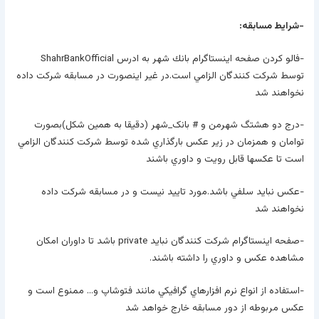
-شرايط مسابقه:
-فالو كردن صفحه اينستاگرام بانك شهر به ادرس ShahrBankOfficial
توسط شركت كنندگان الزامي است.در غير اينصورت در مسابقه شركت داده
نخواهند شد
-درج دو هشتگ شهرمن و # بانک_شهر (دقيقا به همين شكل)بصورت
توامان و همزمان در زير عكس بارگذاري شده توسط شركت كنندگان الزامي
است تا عكسها قابل رويت و داوري باشند
-عكس نبايد سلفي باشد.مورد تاييد نيست و در مسابقه شركت داده
نخواهند شد
-صفحه اينستاگرام شركت كنندگان نبايد private باشد تا داوران امكان
مشاهده عكس و داوري را داشته باشند.
-استفاده از انواع نرم افزارهاي گرافيكي مانند فتوشاپ و… ممنوع است و
عكس مربوطه از دور مسابقه خارج خواهد شد