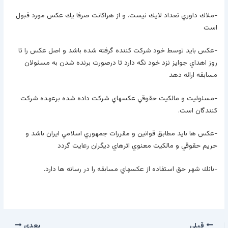
-ملاك داوري تعداد لايك نيست. و از هراكانت صرفا يك عكس مورد قبول
است
-عكس بايد توسط خود شركت كننده گرفته شده باشد و اصل عكس را تا
روز اهداي جوايز نزد خود نگه دارد تا درصورت برنده شدن به مسئولان
مسابقه ارائه دهد
-مسئوليت و مالكيت حقوقي عكسهاي شركت داده شده برعهده شركت
كنندگان است.
-عكس ها بايد مطابق قوانين و مقررات جمهوري اسلامي ايران باشد و
حريم حقوقي و مالكيت معنوي اثرهاي ديگران رعايت گردد
-بانك شهر حق استفاده از عكسهاي مسابقه را در رسانه ها دارد.
قبلی
بعدی