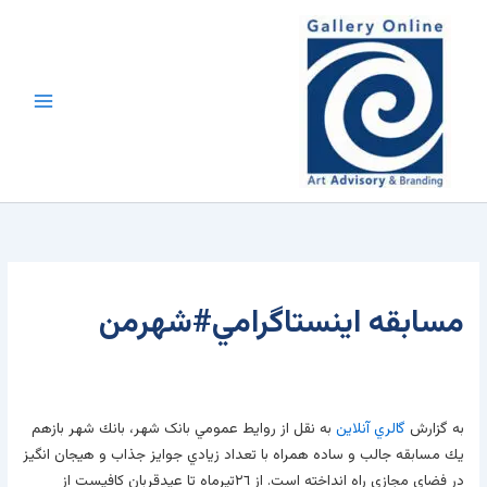
رش
محتوا
ه
حتوا
مسابقه اينستاگرامي#شهرمن
به گزارش
گالري آنلاين
به نقل از روايط عمومي بانک شهر، بانك شهر بازهم
يك مسابقه جالب و ساده همراه با تعداد زيادي جوايز جذاب و هيجان انگيز
در فضاي مجازي راه انداخته است. از ٢٦تيرماه تا عيدقربان كافيست از