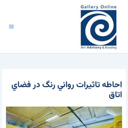
رش
محتوا
ه
حتوا
احاطه تاثيرات رواني رنگ در فضاي
اتاق