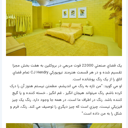
يک فضاي صنعتي 22000 فوت مربعي در بروکلين به هفت بخش مجزا
تقسيم شده و در هر قسمت هنرمند نيويورکي CJ Hendry تمام فضاي
اتاق را از يک رنگ پوشانده است.
او مي گويد: "من تازه به رنگ مي انديشم، مطمئن نيستم هنوز آن را درک
کرده باشم. رنگ ميتواند هيجان انگيز ، غم انگيز ، خسته کننده و يا گيج
کننده باشد. رنگ در اطراف ما است، در همه جا وجود دارد. رنگ يک چيز
فيزيکي نيست، چيزي است که چيز ديگري را توصيف مي کند. رنگ، فرم و
شکل را به من داده است."