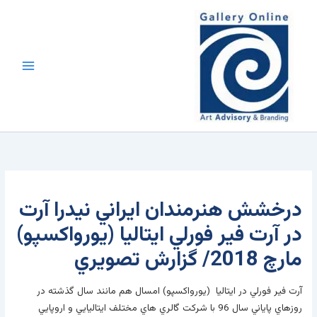
رش
محتوا
ه
حتوا
درخشش هنرمندان ايراني نيدرا آرت
در آرت فير فورلي ايتاليا (يورواکسپو)
مارچ 2018/ گزارش تصويري
آرت فير فورلي در ايتاليا (يورواکسپو) امسال هم مانند سال گذشته در
روزهاي پاياني سال 96 با شرکت گالري هاي مختلف ايتاليايي و اروپايي