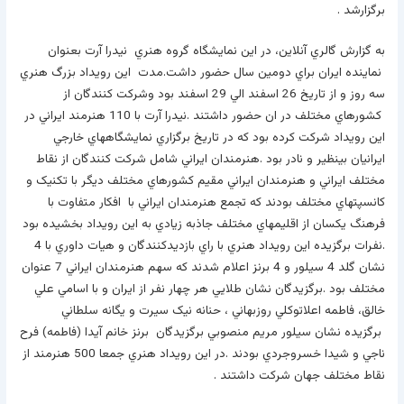
برگزارشد .
به گزارش گالري آنلاين، در اين نمايشگاه گروه هنري نيدرا آرت بعنوان
نماينده ايران براي دومين سال حضور داشت.مدت اين رويداد بزرگ هنري
سه روز و از تاريخ 26 اسفند الي 29 اسفند بود وشرکت کنندگان از
کشورهاي مختلف در ان حضور داشتند .نيدرا آرت با 110 هنرمند ايراني در
اين رويداد شرکت کرده بود که در تاريخ برگزاري نمايشگاههاي خارجي
ايرانيان بينظير و نادر بود .هنرمندان ايراني شامل شرکت کنندگان از نقاط
مختلف ايراني و هنرمندان ايراني مقيم کشورهاي مختلف ديگر با تکنيک و
کانسپتهاي مختلف بودند که تجمع هنرمندان ايراني با افکار متفاوت با
فرهنگ يکسان از اقليمهاي مختلف جاذبه زيادي به اين رويداد بخشيده بود
.نفرات برگزيده اين رويداد هنري با راي بازديدکنندگان و هيات داوري با 4
نشان گلد 4 سيلور و 4 برنز اعلام شدند که سهم هنرمندان ايراني 7 عنوان
مختلف بود .برگزيدگان نشان طلايي هر چهار نفر از ايران و با اسامي علي
خالق، فاطمه اعلاتوکلي روزبهاني ، حنانه نيک سيرت و يگانه سلطاني
برگزيده نشان سيلور مريم منصوبي برگزيدگان برنز خانم آيدا (فاطمه) فرح
ناجي و شيدا خسروجردي بودند .در اين رويداد هنري جمعا 500 هنرمند از
نقاط مختلف جهان شرکت داشتند .