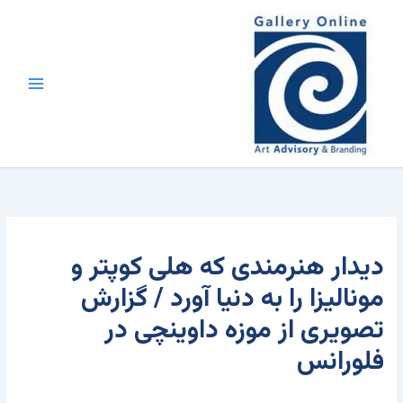
رش
محتوا
ه
حتوا
ديدار هنرمندى كه هلى كوپتر و
موناليزا را به دنيا آورد / گزارش
تصويرى از موزه داوينچى در
فلورانس