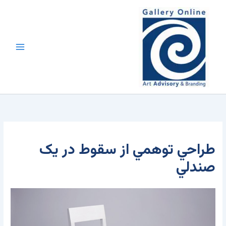
رش
محتوا
ه
حتوا
طراحي توهمي از سقوط در يک
صندلي