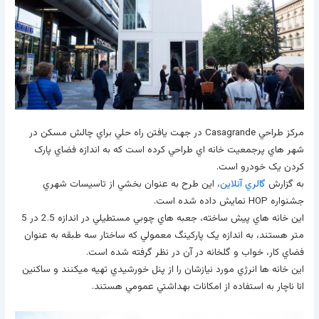
مرکز طراحي Casagrande در جهت يافتن راه حلي براي چالش مسکن در
شهر هاي پرجمعيت خانه اي طراحي کرده است که به اندازه فضاي پارک
کردن يک خودرو است.
به گزارش
گالري آنلاين
، اين طرح به عنوان بخشي از تاسيسات شهري
جشنواره HOP نمايش داده شده است.
اين خانه هاي پيش ساخته، جعبه هاي چوبي مستطيلي در اندازه 2.5 در 5
متر هستند، به اندازه يک پارکينگ معمولي که ساختار سه طبقه به عنوان
فضاي کار، خواب و گلخانه در آن در نظر گرفته شده است.
اين خانه ها انرژي مورد نيازشان را از پنل خورشيدي تهيه ميکنند و ساکنين
انا ناچار به استفاده از امکانات بهداشتي عمومي هستند.