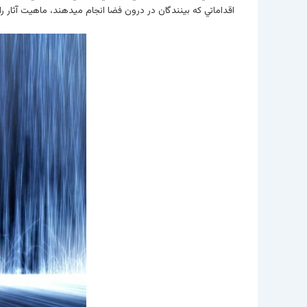
اقداماتي که بينندگان در درون فضا انجام ميدهند، ماهيت آثار را