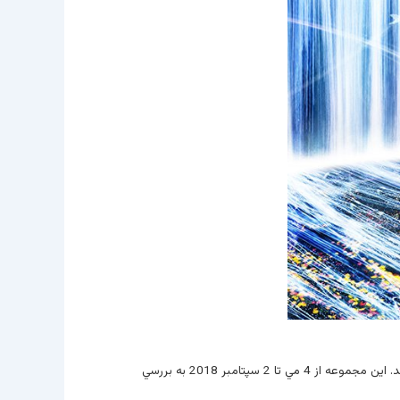
، اين نمايشگاه در فضايي به وسعت 2 هزار متر مربع به بازديدکنندگان اجازه مي دهد که از طريق بدن خود جهان را تجربه کنند. اين مجموعه از 4 مي تا 2 سپتامبر 2018 به بررسي