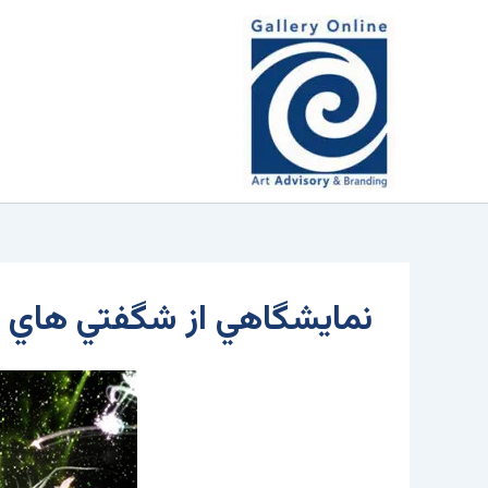
رش
محتوا
ه
حتوا
نمايشگاهي از شگفتي هاي 