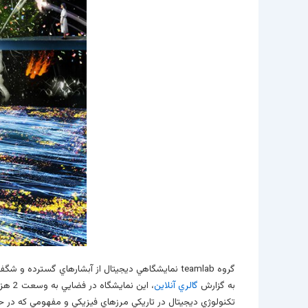
گروه teamlab نمايشگاهي ديجيتال از آبشارهاي گسترده و شگفتي هاي طبيعي در پاريس برپا مي کند.
به گزارش
گالري آنلاين
تکنولوژي ديجيتال در تاريکي مرزهاي فيزيکي و مفهومي که در حوز