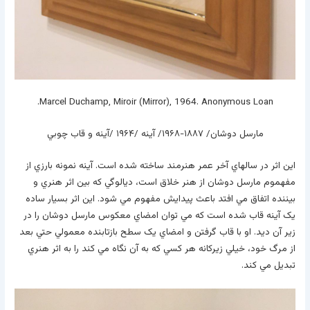
Marcel Duchamp, Miroir (Mirror), 1964. Anonymous Loan.
مارسل دوشان/ ۱۸۸۷-۱۹۶۸/ آينه /۱۹۶۴ /آينه و قاب چوبي
اين اثر در سالهاي آخر عمر هنرمند ساخته شده است. آينه نمونه بارزي از
مفهموم مارسل دوشان از هنر خلاق است، ديالوگي که بين اثر هنري و
بيننده اتفاق مي افتد باعث پيدايش مفهوم مي شود. اين اثر بسيار ساده
يک آينه قاب شده است که مي توان امضاي معکوس مارسل دوشان را در
زير آن ديد. او با قاب گرفتن و امضاي يک سطح بازتابنده معمولي حتي بعد
از مرگ خود، خيلي زيرکانه هر کسي که به آن نگاه مي کند را به اثر هنري
تبديل مي کند.