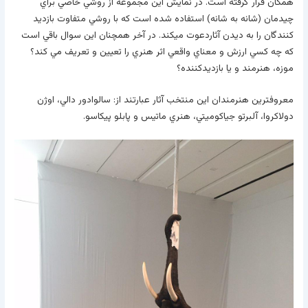
همگان قرار گرفته است. در نمايش اين مجموعه از روشي خاصي براي
چيدمان (شانه به شانه) استفاده شده است که با روشي متفاوت بازديد
کنندگان را به ديدن آثاردعوت ميکند. در آخر همچنان اين سوال باقي است
که چه کسي ارزش و معناي واقعي اثر هنري را تعيين و تعريف مي کند؟
موزه، هنرمند و يا بازديدکننده؟
معروفترين هنرمندان اين منتخب آثار عبارتند از: سالوادور دالي، اوژن
دولاکروا، آلبرتو جياکوميتي، هنري ماتيس و پابلو پيکاسو.