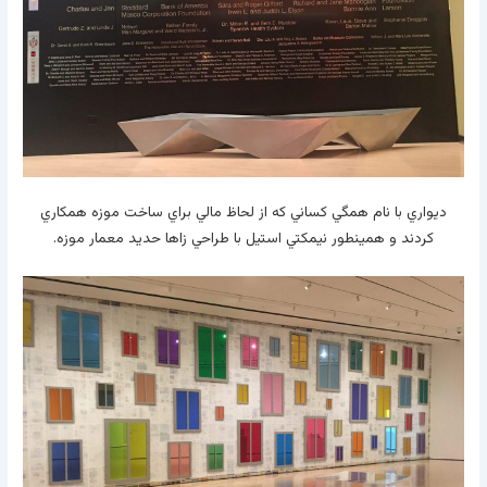
ديواري با نام همگي كساني كه از لحاظ مالي براي ساخت موزه همكاري
كردند و همينطور نيمكتي استيل با طراحي زاها حديد معمار موزه.