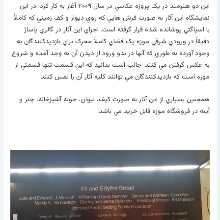
اين دو هنرمند در يک پروژه عکاسي در سال ۲۰۰۹ آغاز به کار کرد. در اين
نمايشگاه اين آثار به صورت فرش هايي که روي ديوار و کف زميني که کاملاً
با اسپاگتي پوشانده شده قرار گرفته است. اجراي اين آثار در گالري پاساژ
دقيقاً در ورودي شرقي موزه يک فضاي کاملاً محرک براي بازديدکنندگان به
وجود آورده به طوري که آنها در بدو ورود از ديدن آن به وجد آمده و شروع
به عکس گرفتن مي کنند. جالب است بدانيد که اين قسمت تنها قسمتي از
موزه است که بازديدکنندگان مي توانند کليه آثار آن را لمس کنند.
همچنين بسياري از اين آثار به صورت کيف، ليوان، حوله آشپزخانه، چتر و
آينه در فروشگاه موزه قابل خريد مي باشد.