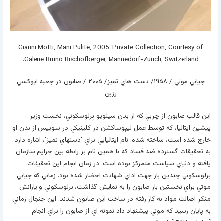
Gianni Motti, Mani Pulite, 2005. Private Collection, Courtesy of
Galerie Bruno Bischofberger, Männedorf-Zurich, Switzerland.
جياني موتي / ۱۹۵۸/ دست هاي تميز/ ۲۰۰۵ / صابون در جعبه اپوکسي
رزين
اين قالب صابون از چربي که از بدن سيلويو بِرلوسکوني، نخست وزير
پيشين ايتاليا، که توسط عمل ليپوساکشن در کلينيکي در سوييس از بدن او
خارج شده است، ساخته شده. نام ايتاليايي براي 'دستهاي تميز'، اشاره دارد
به تحقيقات گسترده ضد فساد که با همين نام بر رابطه بين جرايم سازمان
يافته و دنياي سياست متمرکز بوده است. در زمان انجام اين تحقيقات
برلوسکوني چندين بار جهت اداي شهادت احضار شده بود. زماني که جياني
موتي براي نخستين بار صابون را به نمايش گذاشت، برلوسکوني و يارانش
منکر اصالت مواد به کار رفته در ساخت اين صابون شدند. اين جنجال زماني
به پايان رسيد که موتي پيشنهاد داد نمونه اي از صابون را براي انجام