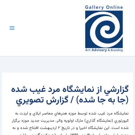
رش
محتوا
ه
حتوا
گزارشي از نمايشگاه مرد غيب شده
(جا به جا شده) / گزارش تصويري
نمايشگاه مرد غيب شده توسط موزه هنرهاي معاصر ايلاي و ايدِت به
کيورتوري (نمايشگاه گذاري) مارک اولويه والر، مديريت جديد موزه برگزار
شده است. اين نمايشگاه اخيرا و در تاريخ ۲ ارديبهشت افتتاح شده و به