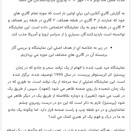
مدت شش ماه برابر با ۳۰ مهر ۱۳۹۶ پذيراي بازديدکنندگان مي باشد.
به گزارش گالري آنلاين،اين براي اولين بار است که موزه تمام گالري هاي
خود که عبارتند از ۳ گالري در طبقه همکف، ۲ گالري در طبقه زير همکف و
۳ گالري در طبقه دوم به يک نمايشگاه اختصاص داده است. اين نمايشگاه
توانسته است بازديدکنندگان بسياري را از سراسر اروپا و آمريکا جذب کند.
در زير به خلاصه اي از هدف اصلي اين نمايشگاه و بررسي آثار
برجسته آن در گالري هاي مختلف اين موزه مي پردازيم:
نمايشگاه مرد غيب شده با الهام از يک ترفند سحر و جادو که در رُمان
پِرستيژ، اثر کريستوفر پريست، در سال 1995 توصيف شده، برگزار شده
است. اين نمايشگاه تمثيلي از سه مرحله از يک ترفند است، به طوري که در
يک زمان شعبده باز روي صحنه ظاهر مي شود (تعهد)، سپس از طريق يک
در غيب مي شود (تغيير)، و دوباره بلافاصله از طريق يک در ديگر ظاهر مي
شود (پرستيژ). لازم به ذکر است که اين دو در درست روبروي چشم
تماشاچيان و در دو نقطه چپ و راست صحنه قرار دارد. اما چگونه يک جادو
به ما در درک و فهم يک اثر هنري کمک مي کند؟
تماشاچي هنگام تماشاي شعبده بازي در عجب است که چگونه در يک لحظه