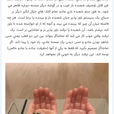
غير قابل توصيف شعبده باز غيب و در گوشه ديگر صحنه دوباره ظاهر مي
شود. به طور حتم شعبده بازي مانند تمام کلک هاي خيال انگيز ديگر بر
مبناي يک سيستم باور پذير ميان شعبده باز و بيننده پا برجا است. هر چه
فاصله ميان آن چيز که بيننده مي بيند و آنچه که از او خواسته شده تا باور
کند بيشتر باشد، آن شعبده يا ترفند باور پذير تر و تماشايي تر است. يک
ترفند وقتي خوب کار مي کند که تماشاگر بتواند بين اين دو قطب يعني حس
شاهد بودن جادو و حس ديدن يک صحنه عادي، راه خود را پيدا کند. اگر
تماشاگر تصميم بگيرد که فقط به يکي از آنها (حقيقت ساده يا جادو خالص)
توجه کند، اين ترفند ديگر به خوبي کار نخواهد کرد.