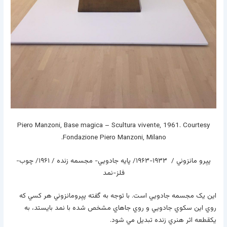
Piero Manzoni, Base magica – Scultura vivente, 1961. Courtesy
Fondazione Piero Manzoni, Milano.
پيِرو مانزوني / ۱۹۳۳-۱۹۶۳/ پايه جادويي- مجسمه زنده / ۱۹۶۱/ چوب-
فلز-نمد
اين يک مجسمه جادويي است. با توجه به گفته پيِرومانزوني هر کسي که
روي اين سکوي جادويي و روي جاهاي مشخص شده با نمد بايستد، به
يکقطعه اثر هنري زنده تبديل مي شود.