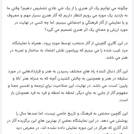
چگونه مي توانيم يک اثر هنري را از يک شي عادي تشخيص دهيم؟ وقتي ما
به بازديد يک موزه مي رويم انتظار داريم که آثار هنري بسيار مهم و معروف
و يا نمايشي از آثار فرهنگي و اجتماعي ببينيم. اما چه کسي در نهايت در
مورد ارزش و معناي يک اثر هنري تصميم مي گيرد؟
در اين گالري گلچيني از آثار منتخب توسط موزه بِرود، همراه با نمايشگاه
مرد غيب شده را مي بينيم که پيرامون نقش اعتماد به ساختار و تجربه در
هنر مي باشد.
اين آثار دنبال کننده راه هاي مختلف رسيدن به هنر و قراردادهايي در مورد
سليقه در هنر و همچنين به چالش کشيدن آنچه که به منزله هنر 'بالا و
پايين' است، مي باشد. در نهايت، اين صلاحيت براي ترجمه و تفسيرٍ معنا و
مفهوم آثار از جايي به جاي ديگر، لحظه به لحظه و فرد به فرد همچنان باز
است.
اين گلچين مختص به فرهنگ و تاريخ خاصي نيست، اما صدها سال را
پوشش مي دهد. در اين نمايشگاه بعضي از بهترين هاي اين برگزيده آثار در
کنار آثاري که هرگز در اين موزه نمايش داده نشده اند، در معرض ديد