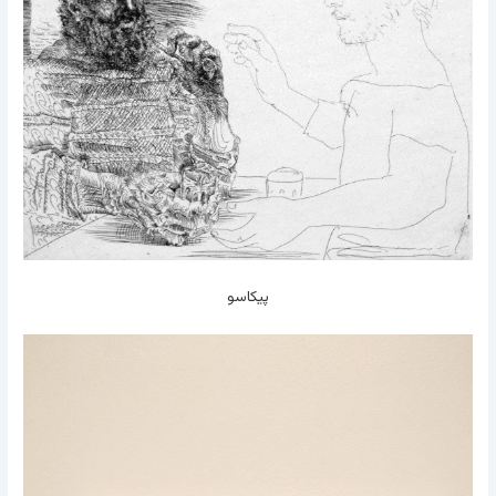
پيکاسو