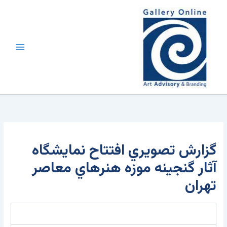
رش
محتوا
ه
حتوا
گزارش تصويري افتتاح نمايشگاه
آثار گنجينه موزه هنرهاي معاصر
تهران