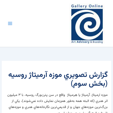
رش
محتوا
ه
حتوا
گزارش تصويري موزه آرميتاژ روسيه
(بخش سوم)
موزه ارميتاژ، آرميتاژ يا هِرميتاژ واقع در سن پترزبورگ روسيه، با ۳ ميليون
اثر هنري (که البته همه به‌طور هم‌زمان نمايش داده نمي‌شوند)، يکي از
بزرگ‌ترين موزه‌هاي جهان و از قديمي‌ترين نگارخانه‌هاي هنري و موزه‌هاي