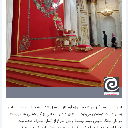
اين دوره غم‌انگيز در تاريخ موزه آرميتاژ در سال ۱۹۴۵ به پايان رسيد. در اين
زمان دولت کوشش مي‌کرد با انتقال دادن تعدادي از آثار هنري به موزه که
در طي جنگ جهاني دوم توسط ارتش سرخ از آلمان تصرف شده بود،
خسارات وارده را جبران کند. گرانقيمت‌ترين بخش اين غنيمت جنگي