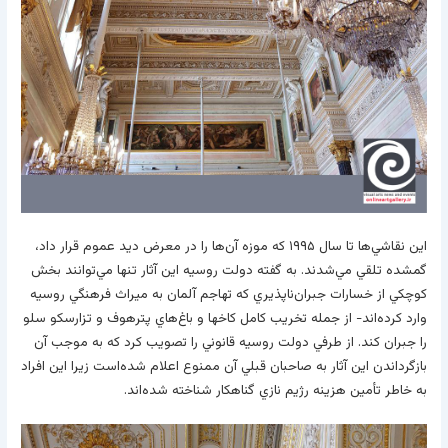
اين نقاشي‌ها تا سال ۱۹۹۵ که موزه آن‌ها را در معرض ديد عموم قرار داد،
گمشده تلقي مي‌شدند. به گفته دولت روسيه اين آثار تنها مي‌توانند بخش
کوچکي از خسارات جبران‌ناپذيري که تهاجم آلمان به ميراث فرهنگي روسيه
وارد کرده‌اند- از جمله تخريب کامل کاخها و باغ‌هاي پترهوف و تزارسکو سلو
را جبران کند. از طرفي دولت روسيه قانوني را تصويب کرد که به موجب آن
بازگرداندن اين آثار به صاحبان قبلي آن ممنوع اعلام شده‌است زيرا اين افراد
به خاطر تأمين هزينه رژيم نازي گناهکار شناخته شده‌اند.