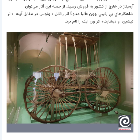
آرميتاژ در خارج از کشور به فروش رسيد. از جمله اين آثار مي‌توان
شاهکارهاي بي رقيبي چون «آلبا مدوناً اثر رافائل،» ونوس در مقابل آينه «اثر
تيشين و «بشارت» اثر ون ايک را نام برد.