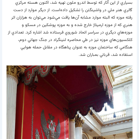
بسياري از اين آثار که توسط اندرو ملون تهيه شد، اکنون هسته مرکزي
گالري هنر ملي در واشينگتن را تشکيل داده‌است. از ديگر موارد از دست
رفته موزه که البته موارد مشابه آن‌ها يافت مي‌شود مي‌توان به هزاران اثر
هنري که از موزه ارميتاژ خارج شده و به موزه پوشکين در مسکو و
موزه‌هاي ديگري در سراسر اتحاد شوروي فرستاده شد اشاره کرد. تعدادي از
کلکسيون‌هاي موزه نيز در طي محاصره لنينگراد در جنگ جهاني دوم،
هنگامي که ساختمان موزه به عنوان پناهگاه در مقابل حمله هوايي
استفاده شد، قرباني بمباران شد.