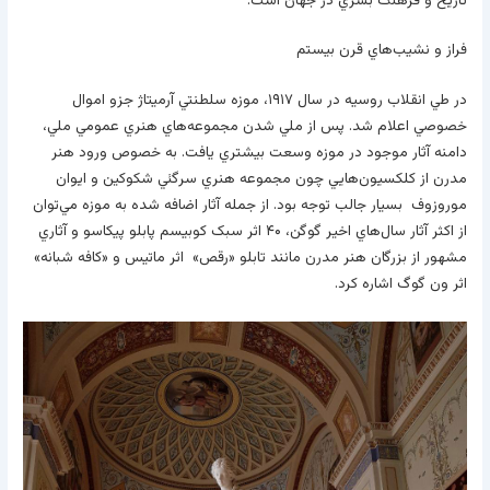
تاريخ و فرهنگ بشري در جهان است.
فراز و نشيب‌هاي قرن بيستم
در طي انقلاب روسيه در سال ۱۹۱۷، موزه سلطنتي آرميتاژ جزو اموال
خصوصي اعلام شد. پس از ملي شدن مجموعه‌هاي هنري عمومي ملي،
دامنه آثار موجود در موزه وسعت بيشتري يافت. به خصوص ورود هنر
مدرن از کلکسيون‌هايي چون مجموعه هنري سرگئي شکوکين و ايوان
موروزوف بسيار جالب توجه بود. از جمله آثار اضافه شده به موزه مي‌توان
از اکثر آثار سال‌هاي اخير گوگن، ۴۰ اثر سبک کوبيسم پابلو پيکاسو و آثاري
مشهور از بزرگان هنر مدرن مانند تابلو «رقص» اثر ماتيس و «کافه شبانه»
اثر ون گوگ اشاره کرد.