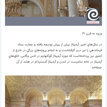
ورود به قرن ۲۱
در سال‌هاي اخير، آرميتاژ بيش از پيش توسعه يافته و عمارت ستاد
فرماندهي را نيز دربر گرفته‌است و به انجام پروژه‌هاي بزرگي در خارج از
کشور نيز پرداخته‌است که موزه آرميتاژ گوگنهايم در لاس وگاس، اتاق‌هاي
آرميتاژ در خانه سامرست در لندن و آرميتاژ آمستردام در هلند از آن
جمله‌اند.