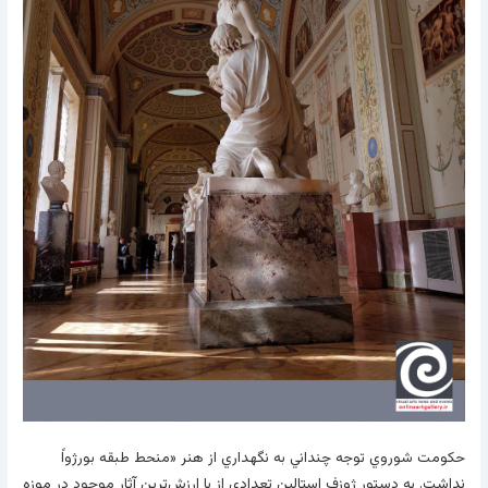
حکومت شوروي توجه چنداني به نگهداري از هنر «منحط طبقه بورژواً
نداشت. به دستور ژوزف استالين تعدادي از با ارزش‌ترين آثار موجود در موزه