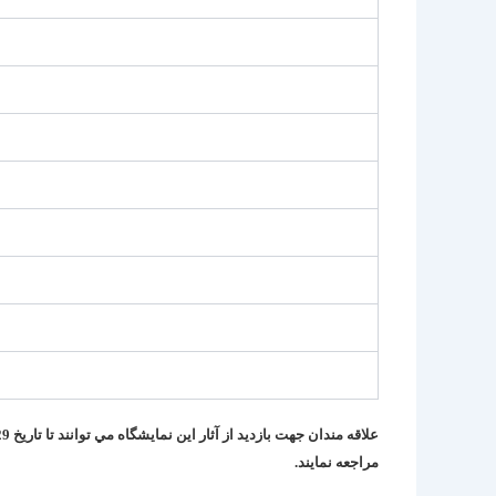
علاقه مندان جهت بازديد از آثار اين نمايشگاه مي توانند تا تاريخ 29 مهرماه به نشاني خانه هنرمندان واقع در تهران ،
مراجعه نمايند.