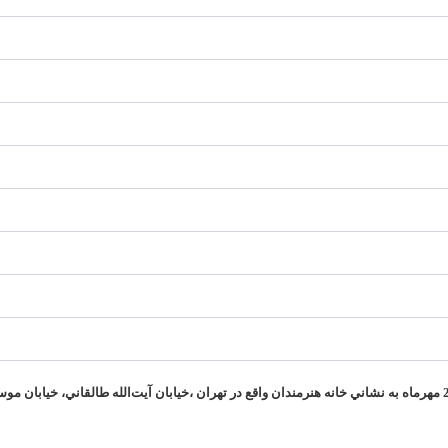
خيابان آيت‌الله طالقاني، خيابان موس