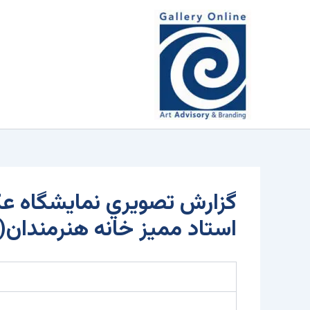
رش
محتوا
ه
حتوا
گزارش تصويري نمايشگاه عک
استاد مميز خانه هنرمندان(24مهر94)