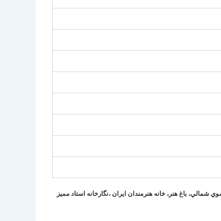
وي شمالي، باغ هنر، خانه هنرمندان ايران ،
نگارخانه استاد مميز