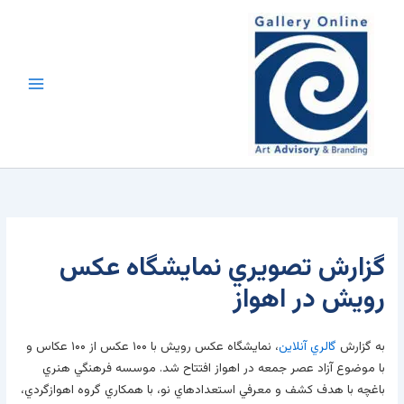
رش
محتوا
ه
حتوا
گزارش تصويري نمايشگاه عکس
رويش در اهواز
به گزارش
گالري آنلاين
، نمايشگاه عکس رويش با ۱۰۰ عکس از ۱۰۰ عکاس و
با موضوع آزاد عصر جمعه در اهواز افتتاح شد. موسسه فرهنگي هنري
باغچه با هدف کشف و معرفي استعدادهاي نو، با همکاري گروه اهوازگردي،