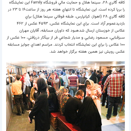
کافه گالري ۲۸، سينما هلال و حمايت مالي فروشگاه
Family
اين نمايشگاه
را برپا کرده است. اين نمايشگاه تا انتهاي هفته هر روز از ساعت۱۶ تا ۲۳ در
کافه گالري ۲۸ (اهواز، کيانپارس، طبقه فوقاني سينما هلال) براي
بازديدعموم آزاد است. براي اين نمايشگاه عکس، ۴۵۹۳ عکس از ۴۶۲
عکاس از خوزستان ارسال شدهبود که داوران مسابقه، آقايان مهران
سبزقبايي، مسعود رضايي و مديار شجاعي فر از بينآثار دريافتي، ۱۰۰ عکس از
۱۰۰ عکاس را براي اين نمايشگاه انتخاب کردند. مراسم اهداي جوايز مسابقه
عکس رويش نيز همين هفته برگزار خواهد شد.