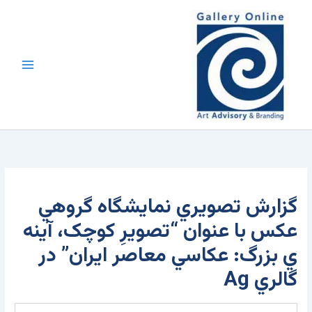
رش
محتوا
ه
حتوا
گزارش تصويري نمايشگاه گروهي
عکس با عنوان “تصويرِ کوچک، آينه
ي بزرگ: عکاسي معاصر ايران” در
گالري Ag