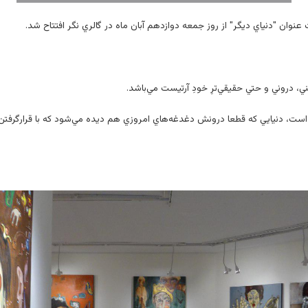
 عنوان "دنياي ديگر" از روز جمعه دوازدهم آبان ماه در گالري نگر افتتاح شد.
، دروني و حتي حقيقي‌ترِ خودِ آرتيست مي‌باشد.
است، دنيايي كه قطعا درونش دغدغه‌هاي امروزي هم ديده مي‌شود كه با قرارگرفتن بازي 