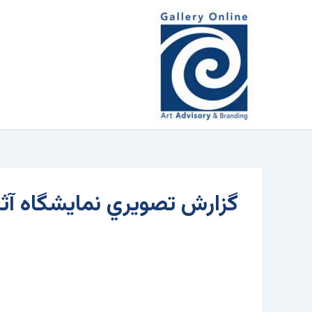
رش
محتوا
ه
حتوا
گزارش تصويري نمايشگاه آثار