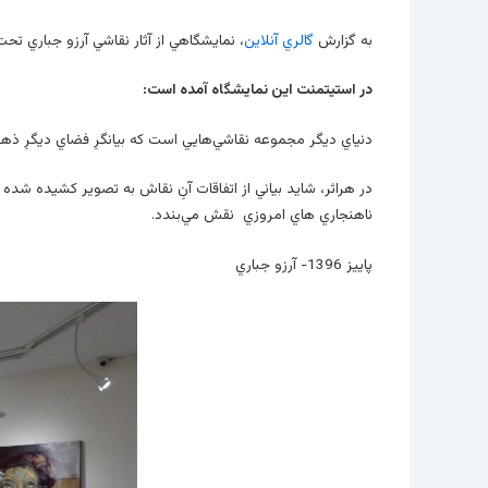
به گزارش
گالري آنلاين
، نمايشگاهي از آثار نقاشي آرزو جباري تحت
در استيتمنت اين نمايشگاه آمده است:
دنياي ديگر مجموعه نقاشي‌هايي است كه بيانگرِ فضاي ديگرِ ذهني
در هراثر، شايد بياني از اتفاقات آنِ نقاش به تصوير كشيده شده 
ناهنجاري هاي امروزي نقش مي‌بندد.
پاييز 1396- آرزو جباري