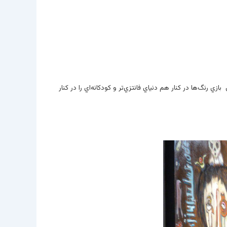
رنگ‌ها در كنار هم دنياي فانتزي‌تر و كودكانه‌اي را در كنار