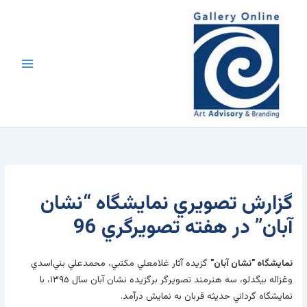
رش
محتوا
ه
حتوا
گزارش تصويري نمايشگاه “نشان
آبان” در هفته تصويرگري 96
نمايشگاه "نشان آبان"
گزيده آثار غلامعلي مکتبي، محمدعلي بني‌اسدي
وغزاله بيگدلو، سه هنرمند تصويرگر برگزيده نشان آبان سال ۱۳۹۵، با
نمايشگاه‌ گرداني حديثه قربان به نمايش درآمد.