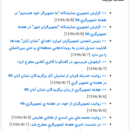
>>
گزارش تصويري نمايشگاه "ما تصويرگر خود هستيم" در
هفته تصويرگري 96
[1396/8/8]
>>
گزارش تصويري نمايشگاه "تصويرگران شهر" در هفته
تصويرگري 96
[1396/8/8]
>>
رئيس انجمن تصويرگران ايران: اهداي "نشان آبان" بعدها
قابليت تبديل شدن به رويدادهايي منطقه‌اي و حتي بين‌المللي
را نيز دارد
[1396/8/7]
>>
کيانوش غريب‌پور در گفتگو با گالري آنلاين مطرح کرد؛
[1396/8/7]
>>
روايت حديثه قربان از نمايش آثار برگزيدگان نشان آبان 95
در هفته ي تصوير گري
[1396/8/7]
>>
هفته تصويرگري از زبان برگزيدگان نشان آبان 95
[1396/8/6]
>>
روايت تصويرگران از خود، در هفته ي تصويرگري 96
[1396/8/6]
>>
روايت محمدعلي بني اسدي از نقاشي هايش
[1396/8/4]
>>
در نشست خبري هفته تصويرگري مطرح شد؛
[1396/8/1]